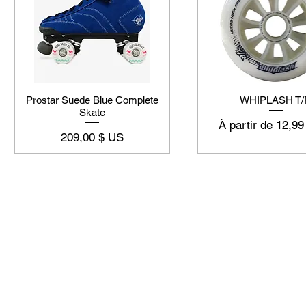
Prostar Suede Blue Complete
WHIPLASH T/
Skate
Prix promotionne
À partir de
12,99
Prix
209,00 $ US
©2019-2025
by Eastern Skating 