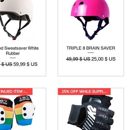
ied Sweatsaver White
TRIPLE 8 BRAIN SAVER
Rubber
Prix original
Prix promotionnel
49,99 $ US
25,00 $ US
riginal
Prix promotionnel
9 $ US
59,99 $ US
DISCONTINUED ITEM -While suppl
25% OFF WHILE SUPPLIES LAST