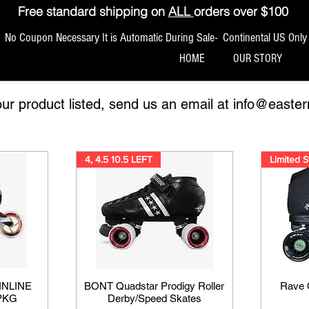
Free standard shipping on
ALL
orders over $100
No Coupon Necessary It is Automatic During Sale- Continental US Only
HOME
OUR STORY
our product listed, send us an email at
info@easter
4, 4.5 10.5 LEFT
Limited S
INLINE
BONT Quadstar Prodigy Roller
Rave 
PKG
Derby/Speed Skates