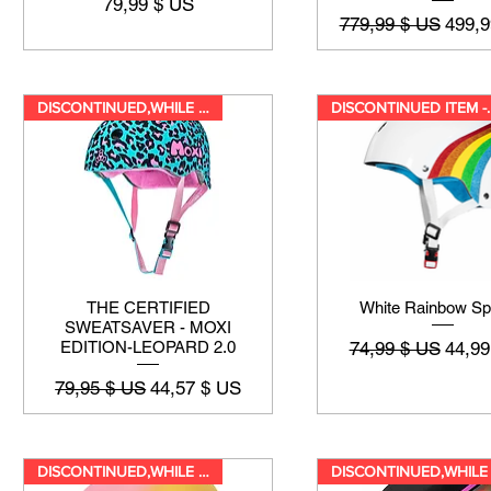
Prix
79,99 $ US
Prix original
Prix 
779,99 $ US
499,9
DISCONTINUED,WHILE SUPPLIES LA
DISCONTINU
THE CERTIFIED
White Rainbow Sp
SWEATSAVER - MOXI
Prix original
Prix 
74,99 $ US
44,99
EDITION-LEOPARD 2.0
Prix original
Prix promotionnel
79,95 $ US
44,57 $ US
DISCONTINUED,WHILE SUPPLIES LA