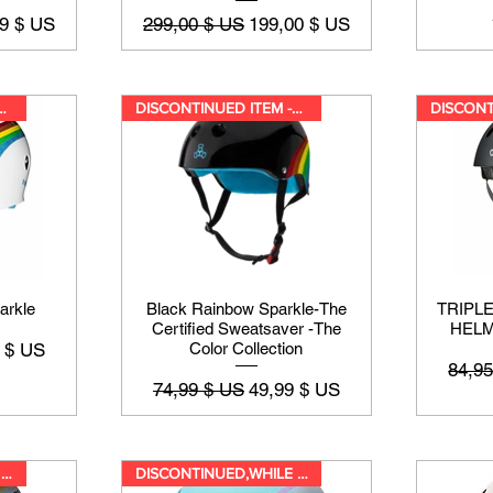
promotionnel
Prix original
Prix promotionnel
9 $ US
299,00 $ US
199,00 $ US
ED ITEM -While suppl
DISCONTINUED ITEM -While suppl
arkle
Black Rainbow Sparkle-The
TRIPLE
Certified Sweatsaver -The
HELM
promotionnel
 $ US
Color Collection
Prix o
84,9
Prix original
Prix promotionnel
74,99 $ US
49,99 $ US
DISCONTINUED,WHILE SUPPLIES LA
DISCONTINUED,WHILE SUPPLIES LA