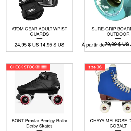
ATOM GEAR ADULT WRIST
SURE-GRIP BOAR
GUARDS
OUTDOOR
79,99 $ US
Prix original
Prix promotionnel
Prix original
Prix promotionnel
24,95 $ US
14,95 $ US
À partir de
CHECK STOCK!!!!!!!!!!!
size 36
BONT Prostar Prodigy Roller
CHAYA MELROSE 
Derby Skates
COBALT