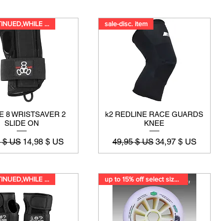
DISCONTINUED,WHILE SUPPLIES LA
sale-disc. item
E 8 WRISTSAVER 2
k2 REDLINE RACE GUARDS
SLIDE ON
KNEE
riginal
Prix promotionnel
Prix original
Prix promotionnel
5 $ US
14,98 $ US
49,95 $ US
34,97 $ US
DISCONTINUED,WHILE SUPPLIES LA
up to 15% off select size/hard