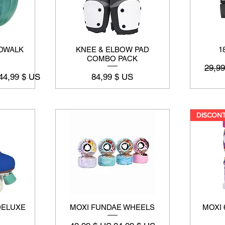
DWALK
KNEE & ELBOW PAD
1
COMBO PACK
Prix o
29,9
Prix
44,99 $ US
84,99 $ US
DELUXE
MOXI FUNDAE WHEELS
MOXI 