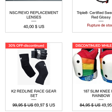
NSC/REVO REPLACEMENT
Triple8- Certified Sw
LENSES
Red Glossy
Rupture de sto
Prix
40,00 $ US
30% OFF-discontinued
DISC
K2 REDLINE RACE GEAR
187 SLIM KNEE
SET
RAINBOW
Prix original
Prix promotionnel
Prix original
Prix 
99,95 $ US
69,97 $ US
84,95 $ US
49,95