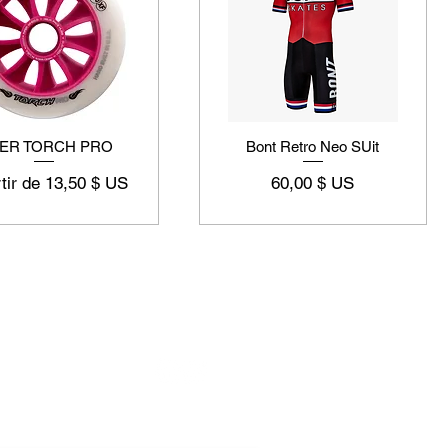
PER TORCH PRO
Bont Retro Neo SUit
promotionnel
Prix
tir de
13,50 $ US
60,00 $ US