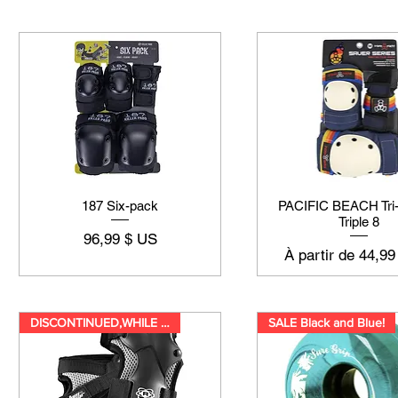
187 Six-pack
PACIFIC BEACH Tri
Triple 8
Prix
96,99 $ US
Prix promotionne
À partir de
44,99
DISCONTINUED,WHILE SUPPLIES LA
SALE Black and Blue!