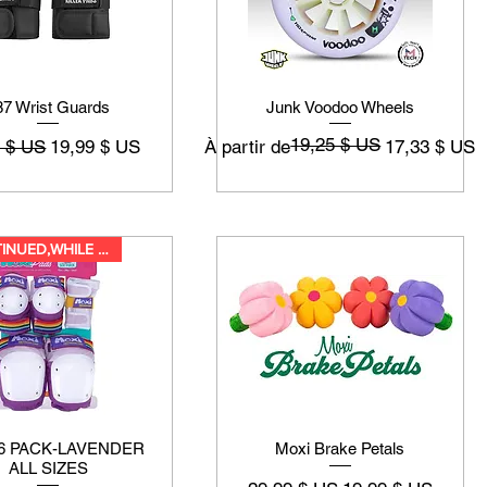
87 Wrist Guards
Junk Voodoo Wheels
19,25 $ US
riginal
Prix promotionnel
Prix original
Prix promotionnel
9 $ US
19,99 $ US
À partir de
17,33 $ US
DISCONTINUED,WHILE SUPPLIES LA
6 PACK-LAVENDER
Moxi Brake Petals
ALL SIZES