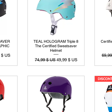
SAVER
TEAL HOLOGRAM Triple 8
Certif
PHIC
The Certified Sweatsaver
Helmet
promotionnel
Prix o
 $ US
69,9
Prix original
Prix promotionnel
74,99 $ US
49,99 $ US