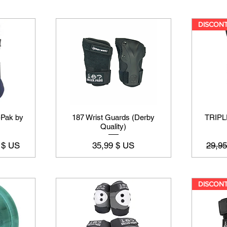
-Pak by
187 Wrist Guards (Derby
TRIPL
Quality)
l
Prix
Prix o
 $ US
35,99 $ US
29,9