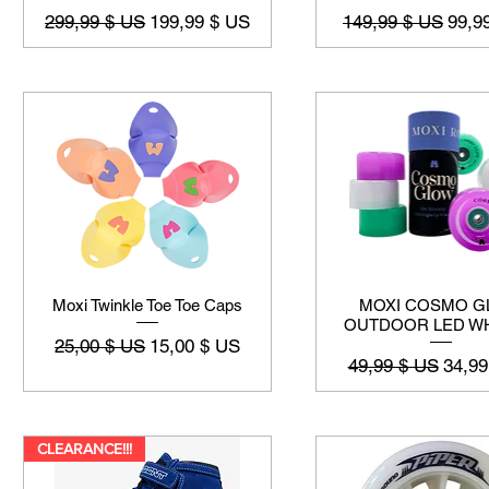
Prix original
Prix promotionnel
Prix original
Prix 
299,99 $ US
199,99 $ US
149,99 $ US
99,9
Moxi Twinkle Toe Toe Caps
MOXI COSMO 
OUTDOOR LED W
Prix original
Prix promotionnel
25,00 $ US
15,00 $ US
Prix original
Prix 
49,99 $ US
34,99
CLEARANCE!!!