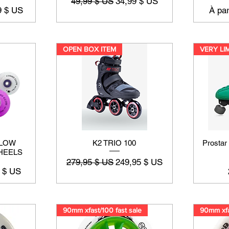
Prix original
Prix promotionnel
49,99 $ US
34,99 $ US
promotionnel
Prix 
9 $ US
À par
OPEN BOX ITEM
GLOW
K2 TRIO 100
Prostar
HEELS
Prix original
Prix promotionnel
279,95 $ US
249,95 $ US
promotionnel
 $ US
90mm xfast/100 fast sale
90mm xfa