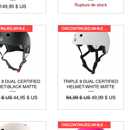
Rupture de stock
Prix
149,95 $ US
DISCONTINUED,WHILE SUPPLIES LA
DISCONTINUED,WHILE SUPPLIES LA
 8 DUAL CERTIFIED
TRIPLE 8 DUAL CERTIFIED
ET-BLACK MATTE
HELMET-WHITE MATTE
riginal
Prix promotionnel
Prix original
Prix promotionnel
5 $ US
44,95 $ US
84,99 $ US
49,99 $ US
DISCONTINUED,WHILE SUPPLIES LA