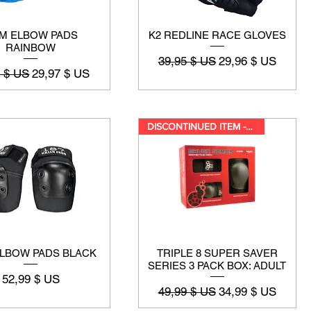
IM ELBOW PADS
K2 REDLINE RACE GLOVES
RAINBOW
Prix original
Prix promotionnel
39,95 $ US
29,96 $ US
riginal
Prix promotionnel
5 $ US
29,97 $ US
DISCONTINUED ITEM -While suppl
ELBOW PADS BLACK
TRIPLE 8 SUPER SAVER
SERIES 3 PACK BOX: ADULT
Prix
52,99 $ US
Prix original
Prix promotionnel
49,99 $ US
34,99 $ US