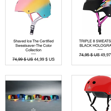
Shaved Ice The Certified
TRIPLE 8 SWEAT
Sweatsaver-The Color
BLACK HOLOGRA
Collection
Prix original
Prix 
74,95 $ US
49,97
Prix original
Prix promotionnel
74,99 $ US
44,99 $ US