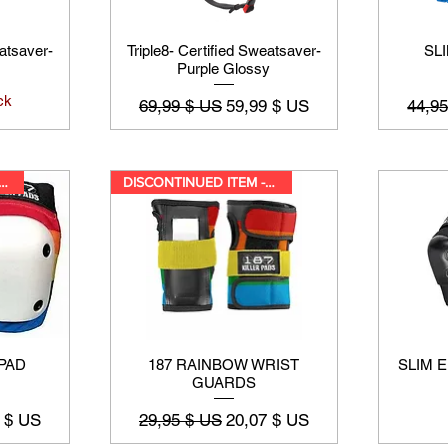
eatsaver-
Triple8- Certified Sweatsaver-
SL
Purple Glossy
ck
Prix original
Prix promotionnel
Prix o
69,99 $ US
59,99 $ US
44,9
ONTINUED WHILE SUPPLIES LA
DISCONTINUED ITEM -While suppl
 PAD
187 RAINBOW WRIST
SLIM 
GUARDS
promotionnel
Prix original
Prix promotionnel
 $ US
29,95 $ US
20,07 $ US