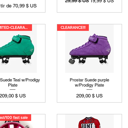
Prix original
Prix promotionnel
29,99 $ US
19,99 $ US
promotionnel
tir de
70,99 $ US
VERY LIMITED-CLEARANCE
CLEARANCE!!!
 Suede Teal w/Prodigy
Prostar Suede purple
Plate
w/Prodigy Plate
Prix
Prix
209,00 $ US
209,00 $ US
st/100 fast sale