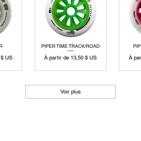
R
PIPER TIME TRACK/ROAD
PI
l
Prix promotionnel
Prix 
 $ US
À partir de
13,50 $ US
À par
Voir plus
Supply