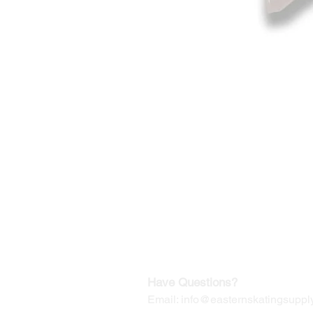
©2019-2025
by Eastern Skating 
Our Mailing Address:
Wesley Chapel, FL 33545
Contact us for Returns
Have Questions?
Email:
info@easternskatingsupply